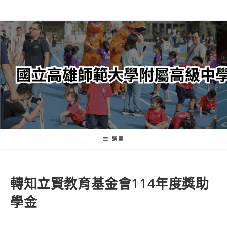
跳
轉
至
主
要
內
容
選單
轉知立賢教育基金會114年度獎助
學金