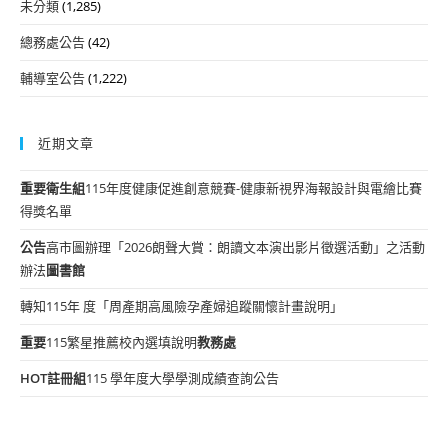
未分類
(1,285)
總務處公告
(42)
輔導室公告
(1,222)
近期文章
重要
衛生組
115年度健康促進創意競賽-健康新視界海報設計與電繪比賽
得獎名單
公告
高市圖辦理「2026朗聲大賞：朗讀文本演出影片徵選活動」之活動
辦法
圖書館
轉知115年 度「周產期高風險孕產婦追蹤關懷計畫說明」
重要
115繁星推薦校內選填說明
教務處
HOT
註冊組
115 學年度大學學測成績查詢公告