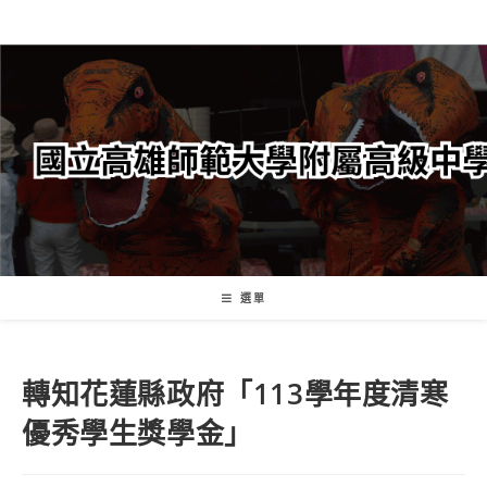
跳
轉
至
主
要
內
容
選單
轉知花蓮縣政府「113學年度清寒
優秀學生獎學金」