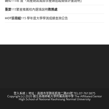
轉知115年 度「周產期高風險孕產婦追蹤關懷計畫說明」
重要
115繁星推薦校內選填說明
教務處
HOT
註冊組
115 學年度大學學測成績查詢公告
登入系統
| 地址：高雄市苓雅區凱旋二路89號 TEL:07-7613875
Copyright (c) 2020 國立高雄師範大學附屬高級中學 The Affiliated Senior
High School of National Kaohsiung Normal University