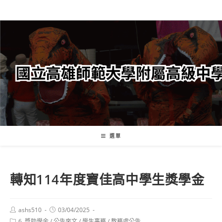
跳
轉
至
主
要
內
容
選單
轉知114年度寶佳高中學生獎學金
Post
Post
ashs510
03/04/2025
author:
published:
Post
6. 獎助學金
/
公告來文
/
學生事務
/
教務處公告