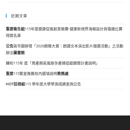
近期文章
重要
衛生組
115年度健康促進創意競賽-健康新視界海報設計與電繪比賽
得獎名單
公告
高市圖辦理「2026朗聲大賞：朗讀文本演出影片徵選活動」之活動
辦法
圖書館
轉知115年 度「周產期高風險孕產婦追蹤關懷計畫說明」
重要
115繁星推薦校內選填說明
教務處
HOT
註冊組
115 學年度大學學測成績查詢公告