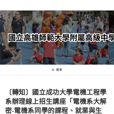
跳
轉
至
主
要
內
容
選單
〔轉知〕國立成功大學電機工程學
系辦理線上招生講座「電機系大解
密-電機系同學的課程、就業與生