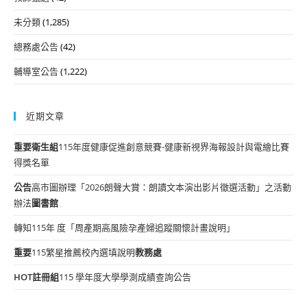
未分類
(1,285)
總務處公告
(42)
輔導室公告
(1,222)
近期文章
重要
衛生組
115年度健康促進創意競賽-健康新視界海報設計與電繪比賽
得獎名單
公告
高市圖辦理「2026朗聲大賞：朗讀文本演出影片徵選活動」之活動
辦法
圖書館
轉知115年 度「周產期高風險孕產婦追蹤關懷計畫說明」
重要
115繁星推薦校內選填說明
教務處
HOT
註冊組
115 學年度大學學測成績查詢公告