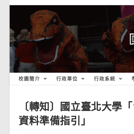
跳
轉
至
主
要
內
容
校園簡介
行政單位
行政系統
〔轉知〕國立臺北大學「
資料準備指引」