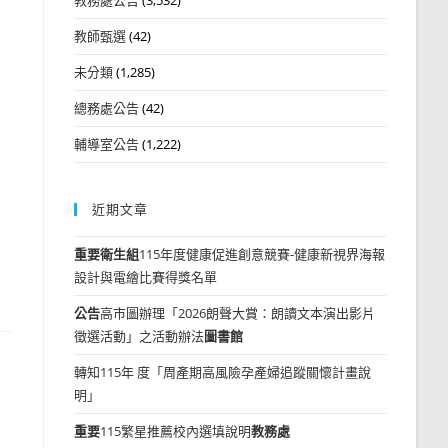
教師甄選
(42)
未分類
(1,285)
總務處公告
(42)
輔導室公告
(1,222)
近期文章
重要
衛生組
115年度健康促進創意競賽-健康新視界海報
設計與電繪比賽得獎名單
公告
高市圖辦理「2026朗聲大賞：朗讀文本演出影片
徵選活動」之活動辦法
圖書館
轉知115年 度「周產期高風險孕產婦追蹤關懷計畫說
明」
重要
115繁星推薦校內選填說明
教務處