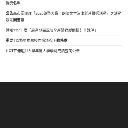
得獎名單
公告
高市圖辦理「2026朗聲大賞：朗讀文本演出影片徵選活動」之活動
辦法
圖書館
轉知115年 度「周產期高風險孕產婦追蹤關懷計畫說明」
重要
115繁星推薦校內選填說明
教務處
HOT
註冊組
115 學年度大學學測成績查詢公告