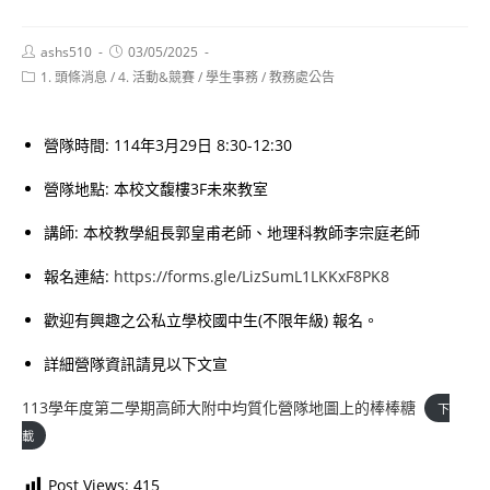
Post
Post
ashs510
03/05/2025
author:
published:
Post
1. 頭條消息
/
4. 活動&競賽
/
學生事務
/
教務處公告
category:
營隊時間: 114年3月29日 8:30-12:30
營隊地點: 本校文馥樓3F未來教室
講師: 本校教學組長郭皇甫老師、地理科教師李宗庭老師
報名連結:
https://forms.gle/LizSumL1LKKxF8PK8
歡迎有興趣之公私立學校國中生(不限年級) 報名。
詳細營隊資訊請見以下文宣
113學年度第二學期高師大附中均質化營隊地圖上的棒棒糖
下
載
Post Views:
415