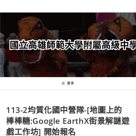
跳
轉
至
主
要
內
容
選單
113-2均質化國中營隊-[地圖上的
棒棒糖:Google EarthX街景解謎遊
戲工作坊] 開始報名