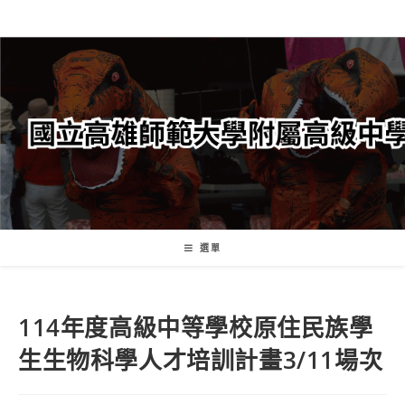
跳
轉
至
主
要
內
容
選單
114年度高級中等學校原住民族學
生生物科學人才培訓計畫3/11場次