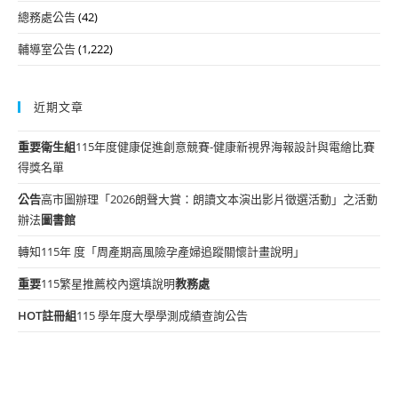
總務處公告
(42)
輔導室公告
(1,222)
近期文章
重要
衛生組
115年度健康促進創意競賽-健康新視界海報設計與電繪比賽
得獎名單
公告
高市圖辦理「2026朗聲大賞：朗讀文本演出影片徵選活動」之活動
辦法
圖書館
轉知115年 度「周產期高風險孕產婦追蹤關懷計畫說明」
重要
115繁星推薦校內選填說明
教務處
HOT
註冊組
115 學年度大學學測成績查詢公告