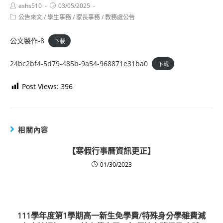
Post
Post
ashs510
03/05/2025
author:
published:
Post
公告來文
/
學生事務
/
家長事務
/
教務處公告
category:
公文製作-8
下載
24bc2bf4-5d79-485b-9a54-968871e31ba0
下載
Post Views:
396
相關內容
【寒假行事曆資訊更正】
01/30/2023
111學年度第1學期高一新生免學費/特殊身分學雜費減