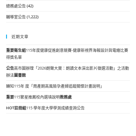
總務處公告
(42)
輔導室公告
(1,222)
近期文章
重要
衛生組
115年度健康促進創意競賽-健康新視界海報設計與電繪比賽
得獎名單
公告
高市圖辦理「2026朗聲大賞：朗讀文本演出影片徵選活動」之活動
辦法
圖書館
轉知115年 度「周產期高風險孕產婦追蹤關懷計畫說明」
重要
115繁星推薦校內選填說明
教務處
HOT
註冊組
115 學年度大學學測成績查詢公告