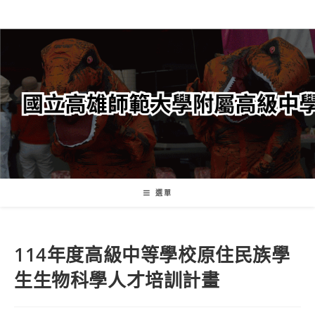
跳
轉
至
主
要
內
容
選單
114年度高級中等學校原住民族學
生生物科學人才培訓計畫