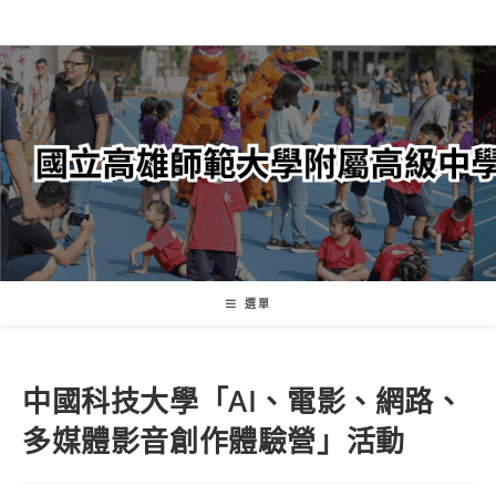
跳
轉
至
主
要
內
容
選單
中國科技大學「AI、電影、網路、
多媒體影音創作體驗營」活動