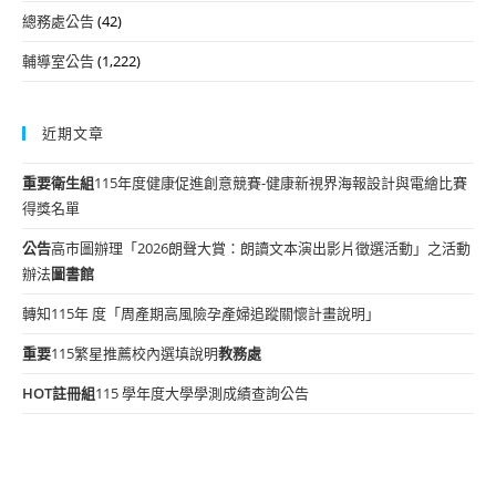
總務處公告
(42)
輔導室公告
(1,222)
近期文章
重要
衛生組
115年度健康促進創意競賽-健康新視界海報設計與電繪比賽
得獎名單
公告
高市圖辦理「2026朗聲大賞：朗讀文本演出影片徵選活動」之活動
辦法
圖書館
轉知115年 度「周產期高風險孕產婦追蹤關懷計畫說明」
重要
115繁星推薦校內選填說明
教務處
HOT
註冊組
115 學年度大學學測成績查詢公告