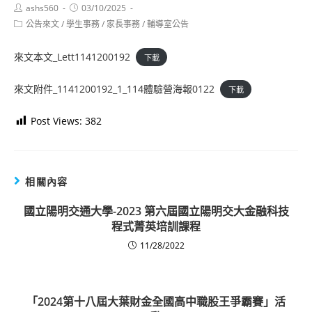
Post
Post
ashs560
03/10/2025
author:
published:
Post
公告來文
/
學生事務
/
家長事務
/
輔導室公告
category:
來文本文_Lett1141200192
下載
來文附件_1141200192_1_114體驗營海報0122
下載
Post Views:
382
相關內容
國立陽明交通大學-2023 第六屆國立陽明交大金融科技
程式菁英培訓課程
11/28/2022
「2024第十八屆大葉財金全國高中職股王爭霸賽」活