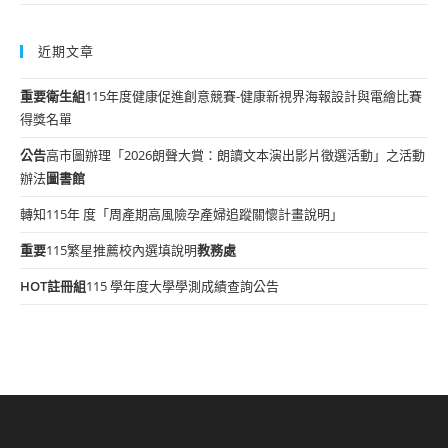
近期文章
重要
衛生組
115年度健康促進創意競賽-健康新視界海報設計與電繪比賽
得獎名單
公告
高市圖辦理「2026朗聲大賞：朗讀文本演出影片徵選活動」之活動
辦法
圖書館
轉知115年 度「周產期高風險孕產婦追蹤關懷計畫說明」
重要
115繁星推薦校內選填說明
教務處
HOT
註冊組
115 學年度大學學測成績查詢公告