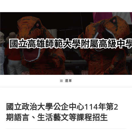
跳
轉
至
主
要
內
容
選單
國立政治大學公企中心114年第2
期語言、生活藝文等課程招生