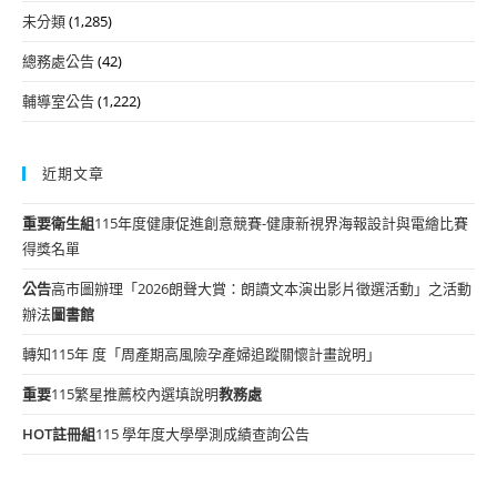
未分類
(1,285)
總務處公告
(42)
輔導室公告
(1,222)
近期文章
重要
衛生組
115年度健康促進創意競賽-健康新視界海報設計與電繪比賽
得獎名單
公告
高市圖辦理「2026朗聲大賞：朗讀文本演出影片徵選活動」之活動
辦法
圖書館
轉知115年 度「周產期高風險孕產婦追蹤關懷計畫說明」
重要
115繁星推薦校內選填說明
教務處
HOT
註冊組
115 學年度大學學測成績查詢公告