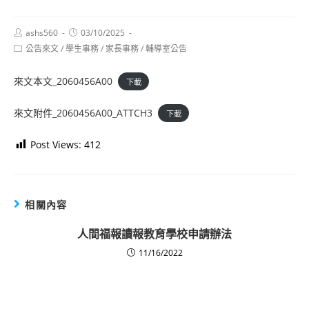
Post
Post
ashs560
03/10/2025
author:
published:
Post
公告來文
/
學生事務
/
家長事務
/
輔導室公告
category:
來文本文_2060456A00
下載
來文附件_2060456A00_ATTCH3
下載
Post Views:
412
相關內容
人間福報讀報教育學校申請辦法
11/16/2022