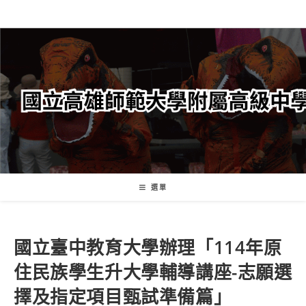
跳
轉
至
主
要
內
容
選單
國立臺中教育大學辦理「114年原
住民族學生升大學輔導講座-志願選
擇及指定項目甄試準備篇」