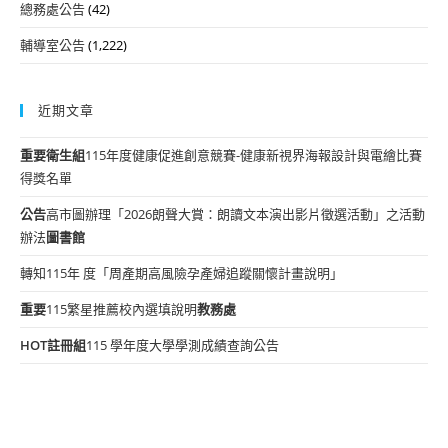
總務處公告
(42)
輔導室公告
(1,222)
近期文章
重要
衛生組
115年度健康促進創意競賽-健康新視界海報設計與電繪比賽
得獎名單
公告
高市圖辦理「2026朗聲大賞：朗讀文本演出影片徵選活動」之活動
辦法
圖書館
轉知115年 度「周產期高風險孕產婦追蹤關懷計畫說明」
重要
115繁星推薦校內選填說明
教務處
HOT
註冊組
115 學年度大學學測成績查詢公告