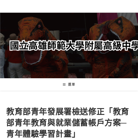
跳
轉
至
主
要
內
容
選單
教育部青年發展署檢送修正「教育
部青年教育與就業儲蓄帳戶方案─
青年體驗學習計畫」