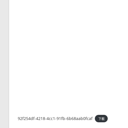
92f254df-4218-4cc1-91fb-6b68aab0fcaf
下載