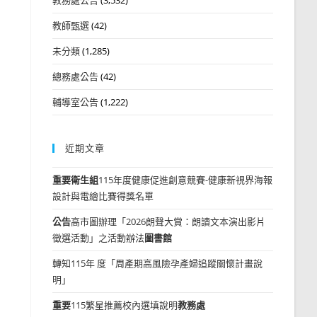
教師甄選
(42)
未分類
(1,285)
總務處公告
(42)
輔導室公告
(1,222)
近期文章
重要
衛生組
115年度健康促進創意競賽-健康新視界海報
設計與電繪比賽得獎名單
公告
高市圖辦理「2026朗聲大賞：朗讀文本演出影片
徵選活動」之活動辦法
圖書館
轉知115年 度「周產期高風險孕產婦追蹤關懷計畫說
明」
重要
115繁星推薦校內選填說明
教務處