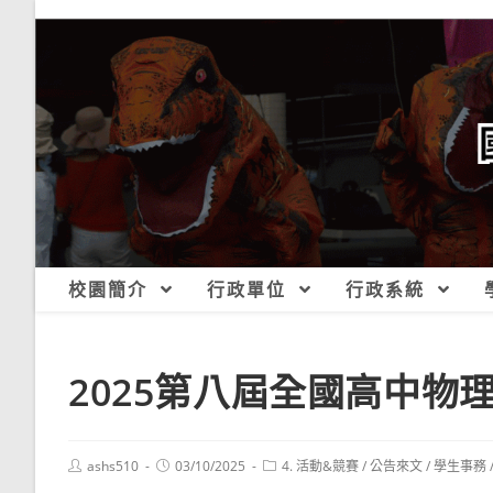
跳
轉
至
主
要
內
容
校園簡介
行政單位
行政系統
2025第八屆全國高中物
Post
Post
Post
ashs510
03/10/2025
4. 活動&競賽
/
公告來文
/
學生事務
author:
published:
category: