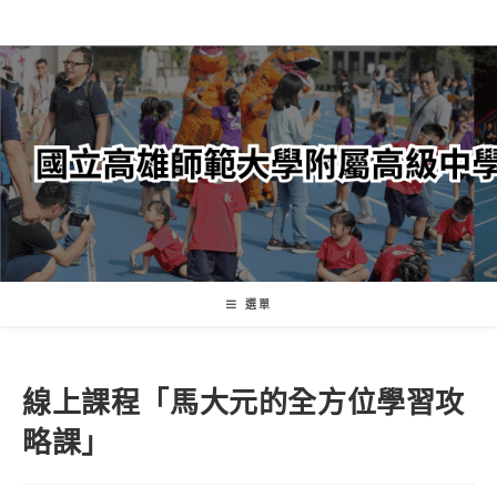
跳
轉
至
主
要
內
容
選單
線上課程「馬大元的全方位學習攻
略課」