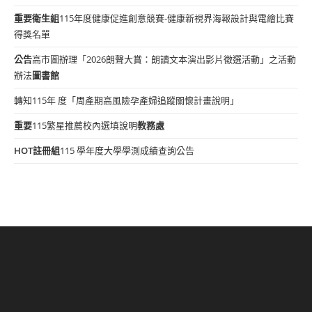
重要
衛生組
115年度健康促進創意競賽-健康新視界海報設計與電繪比賽
得獎名單
公告
高市圖辦理「2026朗聲大賞：朗讀文本演出影片徵選活動」之活動
辦法
圖書館
轉知115年 度「周產期高風險孕產婦追蹤關懷計畫說明」
重要
115繁星推薦校內選填說明
教務處
HOT
註冊組
115 學年度大學學測成績查詢公告