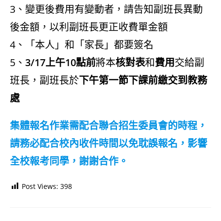
3、變更後費用有變動者，請告知副班長異動
後金額，以利副班長更正收費單金額
4、「本人」和「家長」都要簽名
5、
3/17上午10點前
將本
核對表
和
費用
交給副
班長，副班長於
下午第一節下課前繳交到教務
處
集體報名作業需配合聯合招生委員會的時程，
請務必配合校內收件時間以免耽誤報名，影響
全校報考同學，謝謝合作。
Post Views:
398