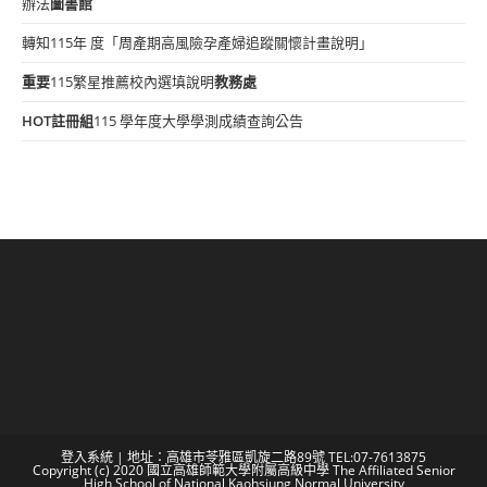
辦法
圖書館
轉知115年 度「周產期高風險孕產婦追蹤關懷計畫說明」
重要
115繁星推薦校內選填說明
教務處
HOT
註冊組
115 學年度大學學測成績查詢公告
登入系統
| 地址：高雄市苓雅區凱旋二路89號 TEL:07-7613875
Copyright (c) 2020 國立高雄師範大學附屬高級中學 The Affiliated Senior
High School of National Kaohsiung Normal University