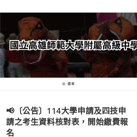
跳
轉
至
主
要
內
容
選單
📢〔公告〕114大學申請及四技申
請之考生資料核對表，開始繳費報
名