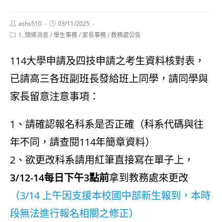
Post
Post
ashs510
03/11/2025
author:
published:
Post
1. 頭條消息
/
學生事務
/
家長事務
/
教務處公告
category:
114大學申請及四技申請之考生資料核對表，
已請高三各班副班長發給班上同學，請同學與
家長留意注意事項：
1、請確認報名科系是否正確（科系代碼與往
年不同，請查閱114年簡章資料）
2、欲更改科系請用紅筆直接寫在單子上，
3/12-14每日下午3點前
拿到教務處來更改
（3/14 上午因支援本校國中部新生報到，本時
段無法進行報名相關之修正）