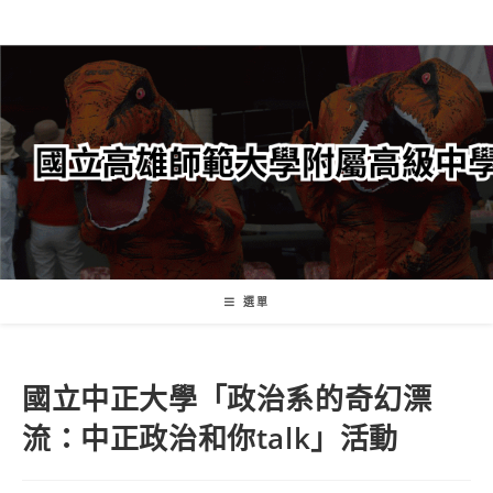
跳
轉
至
主
要
內
容
選單
國立中正大學「政治系的奇幻漂
流：中正政治和你talk」活動