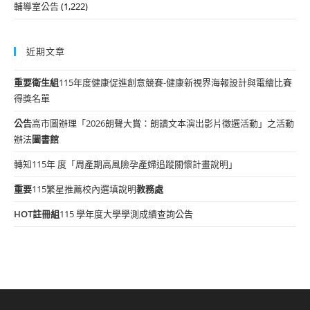
輔導室公告
(1,222)
近期文章
重要
衛生組
115年度健康促進創意競賽-健康新視界海報設計與電繪比賽
得獎名單
公告
高市圖辦理「2026朗聲大賞：朗讀文本演出影片徵選活動」之活動
辦法
圖書館
轉知115年 度「周產期高風險孕產婦追蹤關懷計畫說明」
重要
115繁星推薦校內選填說明
教務處
HOT
註冊組
115 學年度大學學測成績查詢公告