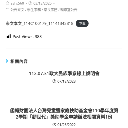
Post
Post
ashs560
03/13/2025
author:
published:
Post
公告來文
/
學生事務
/
家長事務
/
輔導室公告
category:
來文本文_114C100179_11141343818
下載
Post Views:
388
相關內容
112.07.31政大民族學系線上說明會
07/18/2023
函轉財團法人台灣兒童暨家庭扶助基金會110學年度第
2學期「韌世代」獎助學金申請辦法相關資料1份
01/26/2022