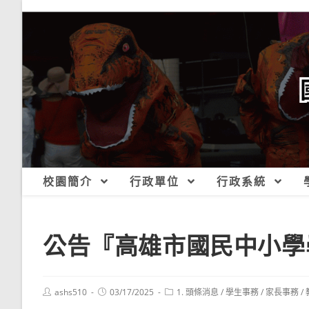
跳
轉
至
主
要
內
容
校園簡介
行政單位
行政系統
公告『高雄市國民中小學
Post
Post
Post
ashs510
03/17/2025
1. 頭條消息
/
學生事務
/
家長事務
/
author:
published:
category: