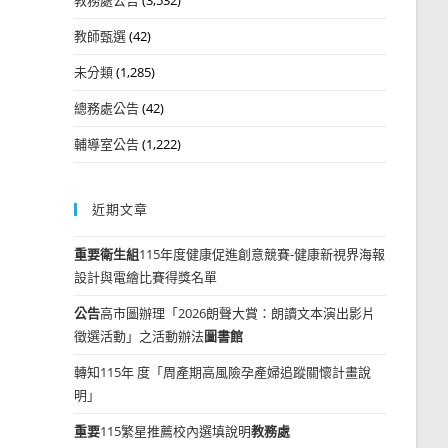
教師甄選
(42)
未分類
(1,285)
總務處公告
(42)
輔導室公告
(1,222)
近期文章
重要
衛生組
115年度健康促進創意競賽-健康新視界海報
設計與電繪比賽得獎名單
公告
高市圖辦理「2026朗聲大賞：朗讀文本演出影片
徵選活動」之活動辦法
圖書館
轉知115年 度「周產期高風險孕產婦追蹤關懷計畫說
明」
重要
115繁星推薦校內選填說明
教務處