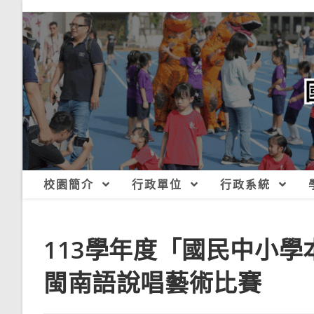
跳
轉
至
主
要
內
容
校園簡介
行政單位
行政系統
113學年度「國民中小
閩南語說唱藝術比賽