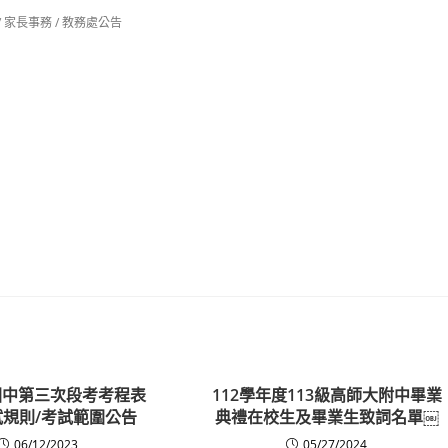
/
家長事務
/
教務處公告
高國中第三次段考考程表
112學年度113級高師大附中畢業
考試規則/考試範圍公告
典禮在校生及畢業生致詞名單￼
06/12/2023
05/27/2024