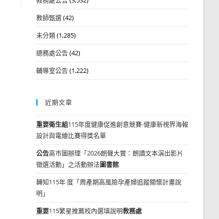
教師甄選
(42)
未分類
(1,285)
總務處公告
(42)
輔導室公告
(1,222)
近期文章
重要
衛生組
115年度健康促進創意競賽-健康新視界海報
設計與電繪比賽得獎名單
公告
高市圖辦理「2026朗聲大賞：朗讀文本演出影片
徵選活動」之活動辦法
圖書館
轉知115年 度「周產期高風險孕產婦追蹤關懷計畫說
明」
重要
115繁星推薦校內選填說明
教務處