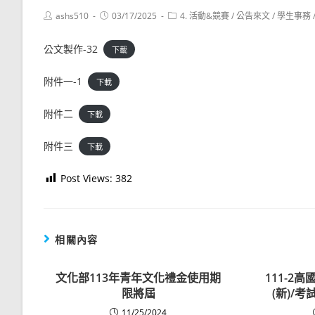
Post
Post
Post
ashs510
03/17/2025
4. 活動&競賽
/
公告來文
/
學生事務
author:
published:
category:
公文製作-32
下載
附件一-1
下載
附件二
下載
附件三
下載
Post Views:
382
相關內容
文化部113年青年文化禮金使用期
111-2
限將屆
(新)/
11/25/2024