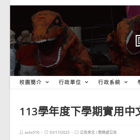
跳
轉
至
主
要
內
容
校園簡介
行政單位
行政系統
113學年度下學期實用
Post
Post
Post
ashs510
03/17/2025
公告來文
/
教務處公告
author:
published:
category: