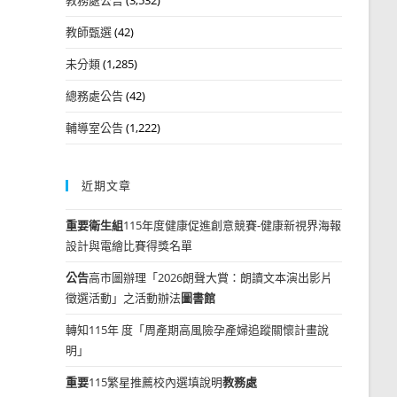
教師甄選
(42)
未分類
(1,285)
總務處公告
(42)
輔導室公告
(1,222)
近期文章
重要
衛生組
115年度健康促進創意競賽-健康新視界海報
設計與電繪比賽得獎名單
公告
高市圖辦理「2026朗聲大賞：朗讀文本演出影片
徵選活動」之活動辦法
圖書館
轉知115年 度「周產期高風險孕產婦追蹤關懷計畫說
明」
重要
115繁星推薦校內選填說明
教務處