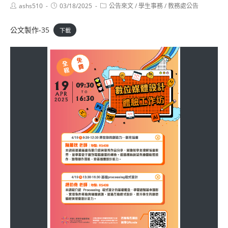
Post
Post
Post
ashs510
03/18/2025
公告來文
/
學生事務
/
教務處公告
author:
published:
category:
公文製作-35
下載