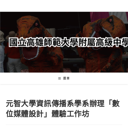
跳
轉
至
主
要
內
容
選單
元智大學資訊傳播系學系辦理「數
位媒體設計」體驗工作坊