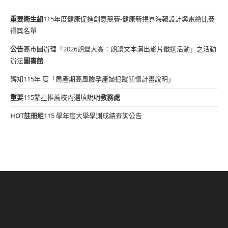
重要
衛生組
115年度健康促進創意競賽-健康新視界海報設計與電繪比賽
得獎名單
公告
高市圖辦理「2026朗聲大賞：朗讀文本演出影片徵選活動」之活動
辦法
圖書館
轉知115年 度「周產期高風險孕產婦追蹤關懷計畫說明」
重要
115繁星推薦校內選填說明
教務處
HOT
註冊組
115 學年度大學學測成績查詢公告