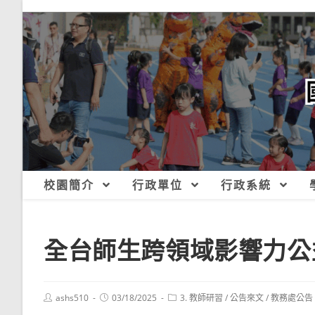
跳
轉
至
主
要
內
容
校園簡介
行政單位
行政系統
全台師生跨領域影響力公
Post
Post
Post
ashs510
03/18/2025
3. 教師研習
/
公告來文
/
教務處公告
author:
published:
category: