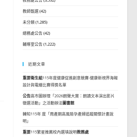
教師甄選
(42)
未分類
(1,285)
總務處公告
(42)
輔導室公告
(1,222)
近期文章
重要
衛生組
115年度健康促進創意競賽-健康新視界海報
設計與電繪比賽得獎名單
公告
高市圖辦理「2026朗聲大賞：朗讀文本演出影片
徵選活動」之活動辦法
圖書館
轉知115年 度「周產期高風險孕產婦追蹤關懷計畫說
明」
重要
115繁星推薦校內選填說明
教務處