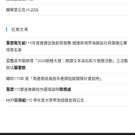
輔導室公告
(1,222)
近期文章
重要
衛生組
115年度健康促進創意競賽-健康新視界海報設計與電繪比賽
得獎名單
公告
高市圖辦理「2026朗聲大賞：朗讀文本演出影片徵選活動」之活動
辦法
圖書館
轉知115年 度「周產期高風險孕產婦追蹤關懷計畫說明」
重要
115繁星推薦校內選填說明
教務處
HOT
註冊組
115 學年度大學學測成績查詢公告