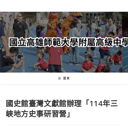
跳
轉
至
主
要
內
容
選單
國史館臺灣文獻館辦理「114年三
峽地方史事研習營」