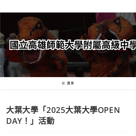
跳
轉
至
主
要
內
容
選單
大葉大學「2025大葉大學OPEN
DAY！」活動