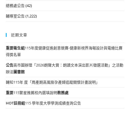
總務處公告
(42)
輔導室公告
(1,222)
近期文章
重要
衛生組
115年度健康促進創意競賽-健康新視界海報設計與電繪比賽
得獎名單
公告
高市圖辦理「2026朗聲大賞：朗讀文本演出影片徵選活動」之活動
辦法
圖書館
轉知115年 度「周產期高風險孕產婦追蹤關懷計畫說明」
重要
115繁星推薦校內選填說明
教務處
HOT
註冊組
115 學年度大學學測成績查詢公告