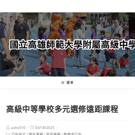
跳
轉
至
主
要
內
容
選單
高級中等學校多元選修遠距課程
Post
Post
ashs510
03/18/2025
author:
published:
Post
公告來文
/
學生事務
/
家長事務
/
教務處公告