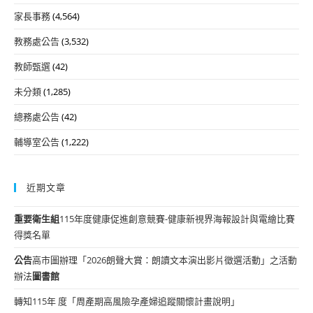
家長事務
(4,564)
教務處公告
(3,532)
教師甄選
(42)
未分類
(1,285)
總務處公告
(42)
輔導室公告
(1,222)
近期文章
重要
衛生組
115年度健康促進創意競賽-健康新視界海報設計與電繪比賽
得獎名單
公告
高市圖辦理「2026朗聲大賞：朗讀文本演出影片徵選活動」之活動
辦法
圖書館
轉知115年 度「周產期高風險孕產婦追蹤關懷計畫說明」