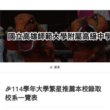
跳
轉
至
主
要
內
容
選單
🎉114學年大學繁星推薦本校錄取
校系一覽表