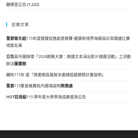
輔導室公告
(1,222)
近期文章
重要
衛生組
115年度健康促進創意競賽-健康新視界海報設計與電繪比賽
得獎名單
公告
高市圖辦理「2026朗聲大賞：朗讀文本演出影片徵選活動」之活動
辦法
圖書館
轉知115年 度「周產期高風險孕產婦追蹤關懷計畫說明」
重要
115繁星推薦校內選填說明
教務處
HOT
註冊組
115 學年度大學學測成績查詢公告