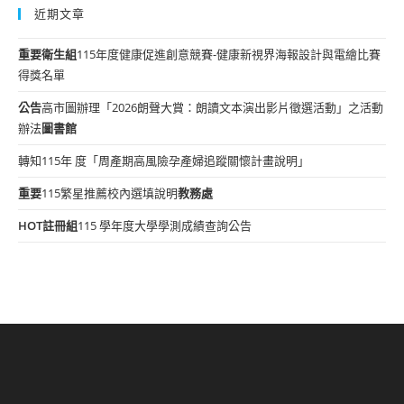
近期文章
重要
衛生組
115年度健康促進創意競賽-健康新視界海報設計與電繪比賽
得獎名單
公告
高市圖辦理「2026朗聲大賞：朗讀文本演出影片徵選活動」之活動
辦法
圖書館
轉知115年 度「周產期高風險孕產婦追蹤關懷計畫說明」
重要
115繁星推薦校內選填說明
教務處
HOT
註冊組
115 學年度大學學測成績查詢公告