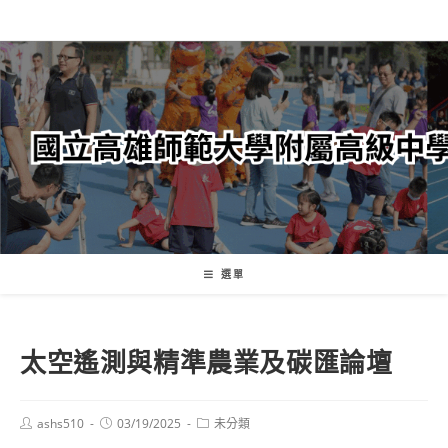
跳
轉
至
主
要
內
容
選單
太空遙測與精準農業及碳匯論壇
Post
Post
Post
ashs510
03/19/2025
未分類
author:
published:
category: