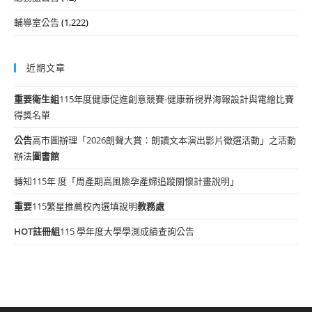
輔導室公告
(1,222)
近期文章
重要
衛生組
115年度健康促進創意競賽-健康新視界海報設計與電繪比賽
得獎名單
公告
高市圖辦理「2026朗聲大賞：朗讀文本演出影片徵選活動」之活動
辦法
圖書館
轉知115年 度「周產期高風險孕產婦追蹤關懷計畫說明」
重要
115繁星推薦校內選填說明
教務處
HOT
註冊組
115 學年度大學學測成績查詢公告