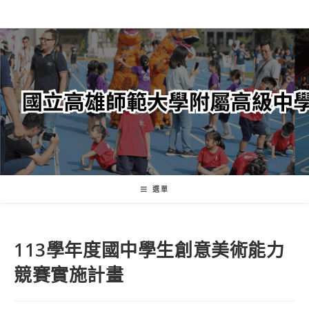
跳
轉
至
主
要
內
容
選單
113學年度國中學生創意美術能力
競賽實施計畫