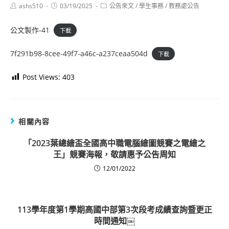
Post
Post
Post
ashs510
03/19/2025
公告來文
/
學生事務
/
教務處公告
author:
published:
category:
公文製作-41
下載
7f291b98-8cee-49f7-a46c-a237ceaa504d
下載
Post Views:
403
相關內容
「2023葉總繪盃全國高中職電腦繪圖競賽之電繪之
王」競賽海報，敬請惠予公告周知
12/01/2022
113學年度第1學期​高國中部第3次段考成​績查詢暨更正
時間通知￼