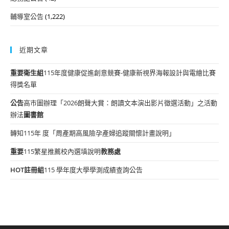
輔導室公告
(1,222)
近期文章
重要
衛生組
115年度健康促進創意競賽-健康新視界海報設計與電繪比賽
得獎名單
公告
高市圖辦理「2026朗聲大賞：朗讀文本演出影片徵選活動」之活動
辦法
圖書館
轉知115年 度「周產期高風險孕產婦追蹤關懷計畫說明」
重要
115繁星推薦校內選填說明
教務處
HOT
註冊組
115 學年度大學學測成績查詢公告