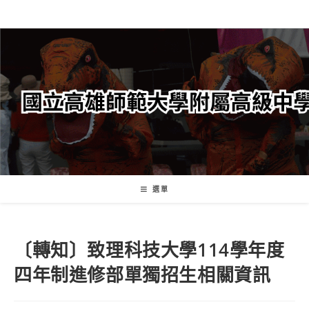
跳
轉
至
主
要
內
容
選單
〔轉知〕致理科技大學114學年度
四年制進修部單獨招生相關資訊