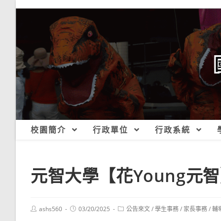
跳
轉
至
主
要
內
容
校園簡介
行政單位
行政系統
元智大學【花Young元智
Post
Post
Post
ashs560
03/20/2025
公告來文
/
學生事務
/
家長事務
/
輔
author:
published:
category: