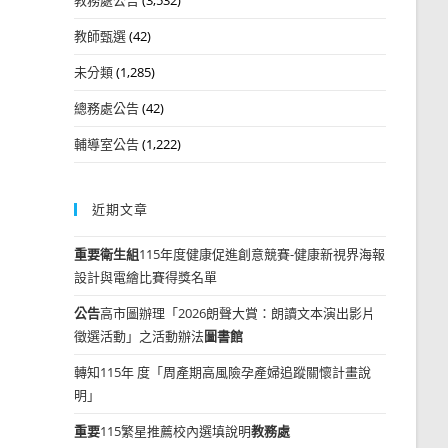
教師甄選
(42)
未分類
(1,285)
總務處公告
(42)
輔導室公告
(1,222)
近期文章
重要
衛生組
115年度健康促進創意競賽-健康新視界海報
設計與電繪比賽得獎名單
公告
高市圖辦理「2026朗聲大賞：朗讀文本演出影片
徵選活動」之活動辦法
圖書館
轉知115年 度「周產期高風險孕產婦追蹤關懷計畫說
明」
重要
115繁星推薦校內選填說明
教務處