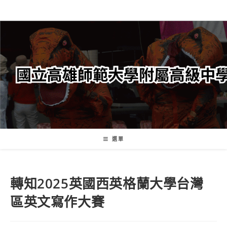
跳
轉
至
主
要
內
容
選單
轉知2025英國西英格蘭大學台灣
區英文寫作大賽