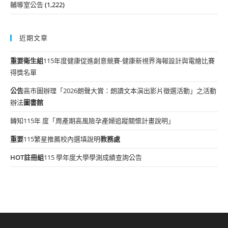
輔導室公告
(1,222)
近期文章
重要
衛生組
115年度健康促進創意競賽-健康新視界海報設計與電繪比賽
得獎名單
公告
高市圖辦理「2026朗聲大賞：朗讀文本演出影片徵選活動」之活動
辦法
圖書館
轉知115年 度「周產期高風險孕產婦追蹤關懷計畫說明」
重要
115繁星推薦校內選填說明
教務處
HOT
註冊組
115 學年度大學學測成績查詢公告