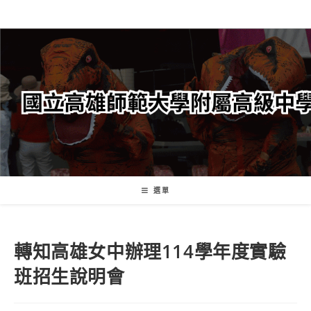
跳
轉
至
主
要
內
容
選單
轉知高雄女中辦理114學年度實驗
班招生說明會