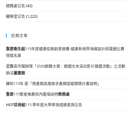
總務處公告
(42)
輔導室公告
(1,222)
近期文章
重要
衛生組
115年度健康促進創意競賽-健康新視界海報設計與電繪比賽
得獎名單
公告
高市圖辦理「2026朗聲大賞：朗讀文本演出影片徵選活動」之活動
辦法
圖書館
轉知115年 度「周產期高風險孕產婦追蹤關懷計畫說明」
重要
115繁星推薦校內選填說明
教務處
HOT
註冊組
115 學年度大學學測成績查詢公告