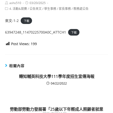
Post
Post
ashs510
03/20/2025
author:
published:
Post
4. 活動&競賽
/
公告來文
/
學生事務
/
家長事務
/
教務處公告
category:
來文-1-2
下載
63947248_11470225700A0C_ATTCH1
下載
Post Views:
199
相關內容
轉知輔英科技大學111學年度招生宣傳海報
04/22/2022
勞動部勞動力發展署「25歲以下年輕成人照顧者就業