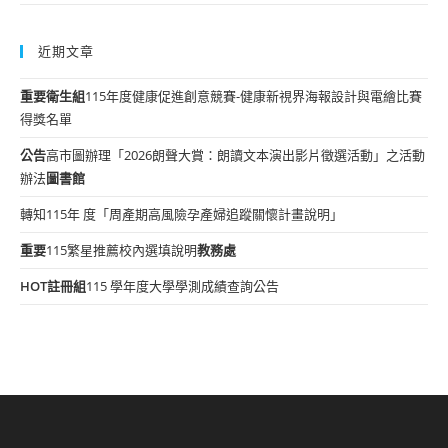
近期文章
重要
衛生組
115年度健康促進創意競賽-健康新視界海報設計與電繪比賽
得獎名單
公告
高市圖辦理「2026朗聲大賞：朗讀文本演出影片徵選活動」之活動
辦法
圖書館
轉知115年 度「周產期高風險孕產婦追蹤關懷計畫說明」
重要
115繁星推薦校內選填說明
教務處
HOT
註冊組
115 學年度大學學測成績查詢公告