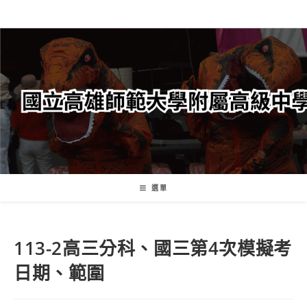
跳
轉
至
主
要
內
容
選單
113-2高三分科、國三第4次模擬考
日期、範圍