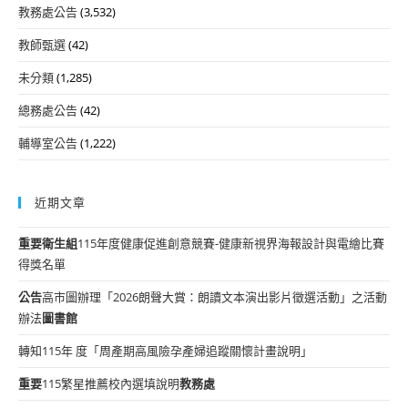
教務處公告
(3,532)
教師甄選
(42)
未分類
(1,285)
總務處公告
(42)
輔導室公告
(1,222)
近期文章
重要
衛生組
115年度健康促進創意競賽-健康新視界海報設計與電繪比賽
得獎名單
公告
高市圖辦理「2026朗聲大賞：朗讀文本演出影片徵選活動」之活動
辦法
圖書館
轉知115年 度「周產期高風險孕產婦追蹤關懷計畫說明」
重要
115繁星推薦校內選填說明
教務處