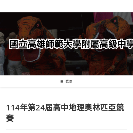
跳
轉
至
主
要
內
容
選單
114年第24屆高中地理奧林匹亞競
賽