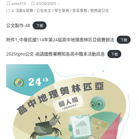
Post
Post
ashs510
03/20/2025
author:
published:
Post
4. 活動&競賽
/
公告來文
/
學生事務
/
家長事務
/
教務處公告
category:
公文製作-48
下載
附件1_中華民國114年第24屆高中地理奧林匹亞競賽辦法
下載
2025tgeo公文-函請國教署轉知各高中職本活動訊息
下載