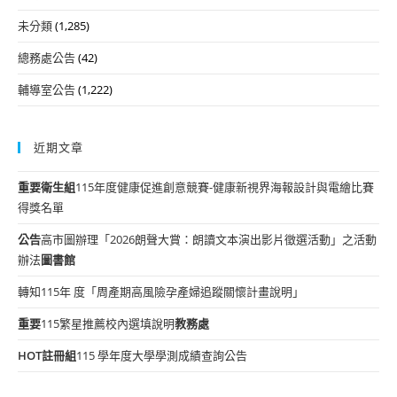
未分類
(1,285)
總務處公告
(42)
輔導室公告
(1,222)
近期文章
重要
衛生組
115年度健康促進創意競賽-健康新視界海報設計與電繪比賽
得獎名單
公告
高市圖辦理「2026朗聲大賞：朗讀文本演出影片徵選活動」之活動
辦法
圖書館
轉知115年 度「周產期高風險孕產婦追蹤關懷計畫說明」
重要
115繁星推薦校內選填說明
教務處
HOT
註冊組
115 學年度大學學測成績查詢公告