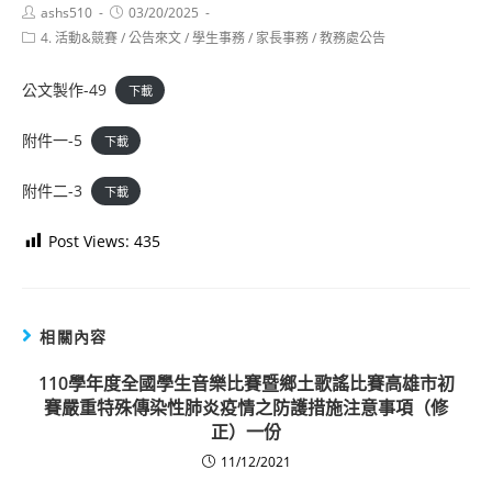
Post
Post
ashs510
03/20/2025
author:
published:
Post
4. 活動&競賽
/
公告來文
/
學生事務
/
家長事務
/
教務處公告
category:
公文製作-49
下載
附件一-5
下載
附件二-3
下載
Post Views:
435
相關內容
110學年度全國學生音樂比賽暨鄉土歌謠比賽高雄市初
賽嚴重特殊傳染性肺炎疫情之防護措施注意事項（修
正）一份
11/12/2021