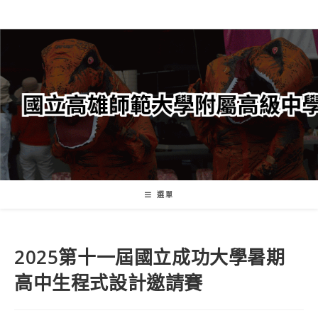
跳
轉
至
主
要
內
容
選單
2025第十一屆國立成功大學暑期
高中生程式設計邀請賽