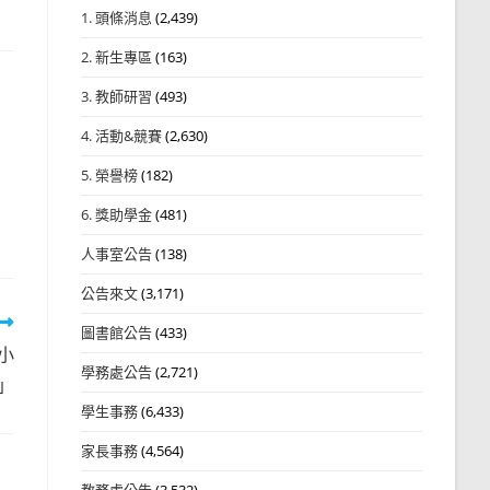
1. 頭條消息
(2,439)
2. 新生專區
(163)
3. 教師研習
(493)
4. 活動&競賽
(2,630)
5. 榮譽榜
(182)
6. 獎助學金
(481)
人事室公告
(138)
公告來文
(3,171)
圖書館公告
(433)
小
學務處公告
(2,721)
」
學生事務
(6,433)
家長事務
(4,564)
教務處公告
(3,532)