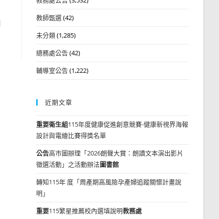
教師甄選
(42)
知
未分類
(1,285)
總務處公告
(42)
輔導室公告
(1,222)
近期文章
重要
衛生組
115年度健康促進創意競賽-健康新視界海報
設計與電繪比賽得獎名單
公告
高市圖辦理「2026朗聲大賞：朗讀文本演出影片
徵選活動」之活動辦法
圖書館
轉知115年 度「周產期高風險孕產婦追蹤關懷計畫說
明」
重要
115繁星推薦校內選填說明
教務處