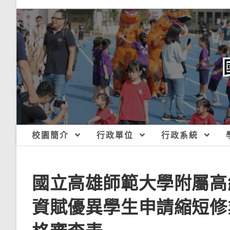
跳
轉
至
主
要
內
容
校園簡介
行政單位
行政系統
國立高雄師範大學附屬高
資賦優異學生申請縮短修