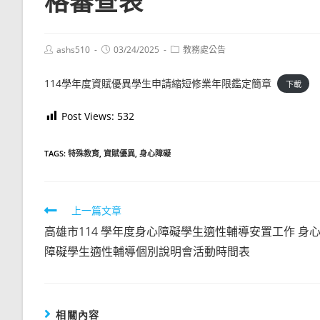
格審查表
Post
Post
Post
ashs510
03/24/2025
教務處公告
author:
published:
category:
114學年度資賦優異學生申請縮短修業年限鑑定簡章
下載
Post Views:
532
TAGS:
特殊教育
,
資賦優異
,
身心障礙
Read
上一篇文章
more
高雄市114 學年度身心障礙學生適性輔導安置工作 身
articles
障礙學生適性輔導個別說明會活動時間表
相關內容