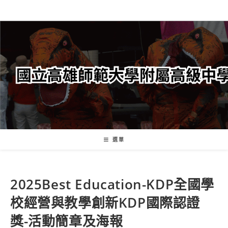
跳
轉
至
主
要
內
容
選單
2025Best Education-KDP全國學
校經營與教學創新KDP國際認證
獎-活動簡章及海報