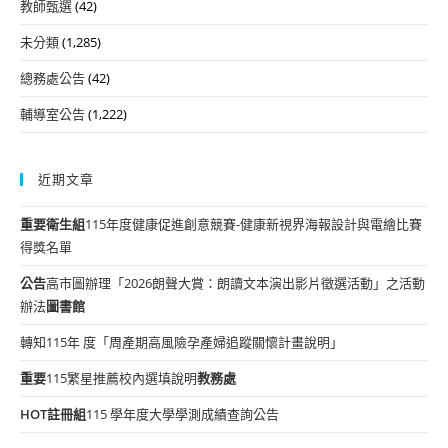
教師甄選
(42)
未分類
(1,285)
總務處公告
(42)
輔導室公告
(1,222)
近期文章
重要
衛生組
115年度健康促進創意競賽-健康新視界海報設計與電繪比賽
得獎名單
公告
高市圖辦理「2026朗聲大賞：朗讀文本演出影片徵選活動」之活動
辦法
圖書館
轉知115年 度「周產期高風險孕產婦追蹤關懷計畫說明」
重要
115繁星推薦校內選填說明
教務處
HOT
註冊組
115 學年度大學學測成績查詢公告