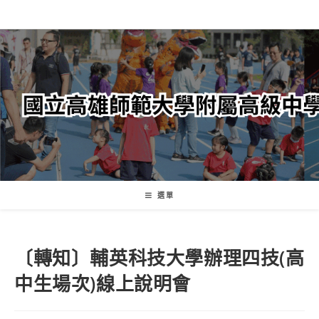
跳
轉
至
主
要
內
容
選單
〔轉知〕輔英科技大學辦理四技(高
中生場次)線上說明會