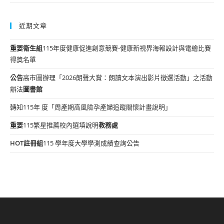
近期文章
重要
衛生組
115年度健康促進創意競賽-健康新視界海報設計與電繪比賽
得獎名單
公告
高市圖辦理「2026朗聲大賞：朗讀文本演出影片徵選活動」之活動
辦法
圖書館
轉知115年 度「周產期高風險孕產婦追蹤關懷計畫說明」
重要
115繁星推薦校內選填說明
教務處
HOT
註冊組
115 學年度大學學測成績查詢公告