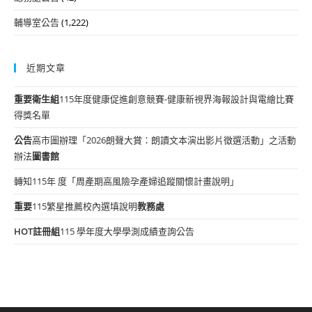
輔導室公告
(1,222)
近期文章
重要
衛生組
115年度健康促進創意競賽-健康新視界海報設計與電繪比賽
得獎名單
公告
高市圖辦理「2026朗聲大賞：朗讀文本演出影片徵選活動」之活動
辦法
圖書館
轉知115年 度「周產期高風險孕產婦追蹤關懷計畫說明」
重要
115繁星推薦校內選填說明
教務處
HOT
註冊組
115 學年度大學學測成績查詢公告