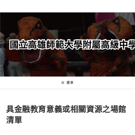
跳
轉
至
主
要
內
容
選單
具金融教育意義或相關資源之場館
清單