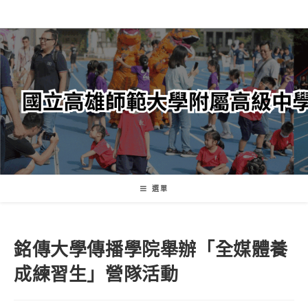
跳
轉
至
主
要
內
容
選單
銘傳大學傳播學院舉辦「全媒體養
成練習生」營隊活動