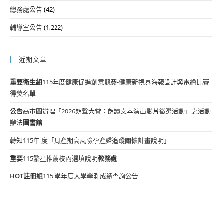
總務處公告
(42)
輔導室公告
(1,222)
近期文章
重要
衛生組
115年度健康促進創意競賽-健康新視界海報設計與電繪比賽
得獎名單
公告
高市圖辦理「2026朗聲大賞：朗讀文本演出影片徵選活動」之活動
辦法
圖書館
轉知115年 度「周產期高風險孕產婦追蹤關懷計畫說明」
重要
115繁星推薦校內選填說明
教務處
HOT
註冊組
115 學年度大學學測成績查詢公告