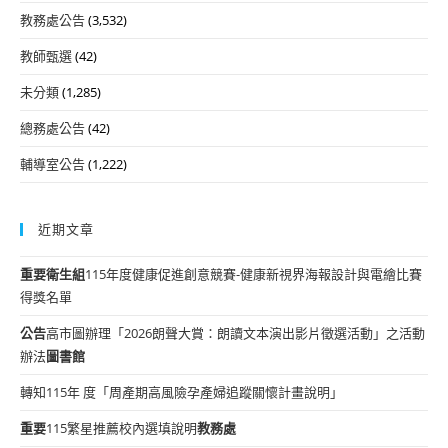
教務處公告
(3,532)
教師甄選
(42)
未分類
(1,285)
總務處公告
(42)
輔導室公告
(1,222)
近期文章
重要
衛生組
115年度健康促進創意競賽-健康新視界海報設計與電繪比賽
得獎名單
公告
高市圖辦理「2026朗聲大賞：朗讀文本演出影片徵選活動」之活動
辦法
圖書館
轉知115年 度「周產期高風險孕產婦追蹤關懷計畫說明」
重要
115繁星推薦校內選填說明
教務處