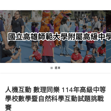
跳
轉
至
主
要
內
容
選單
人機互動 數理同樂 114年高級中等
學校數學暨自然科學互動試題挑戰
賽