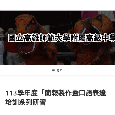
跳
轉
至
主
要
內
容
選單
113學年度「簡報製作暨口語表達
培訓系列研習