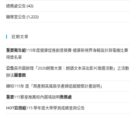
總務處公告
(42)
輔導室公告
(1,222)
近期文章
重要
衛生組
115年度健康促進創意競賽-健康新視界海報設計與電繪比賽
得獎名單
公告
高市圖辦理「2026朗聲大賞：朗讀文本演出影片徵選活動」之活動
辦法
圖書館
轉知115年 度「周產期高風險孕產婦追蹤關懷計畫說明」
重要
115繁星推薦校內選填說明
教務處
HOT
註冊組
115 學年度大學學測成績查詢公告