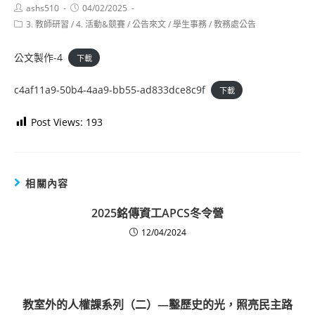
Post
Post
ashs510
04/02/2025
author:
published:
Post
3. 教師研習
/
4. 活動&競賽
/
公告來文
/
學生事務
/
教務處公告
category:
公文製作-4
下載
c4af11a9-50b4-4aa9-bb55-ad833dce8c9f
下載
Post Views:
193
相關內容
2025銘傳資工APCS冬令營
12/04/2024
教室外的人權課系列（二）—鑿歷史的光，照亮民主路