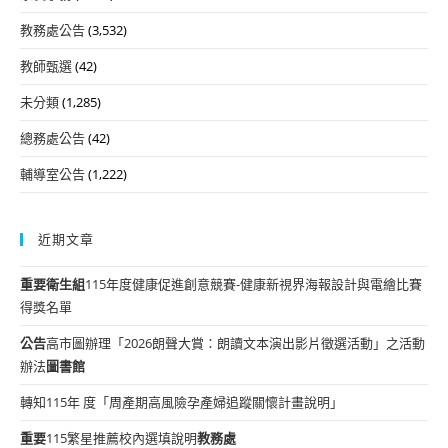
教務處公告
(3,532)
教師甄選
(42)
未分類
(1,285)
總務處公告
(42)
輔導室公告
(1,222)
近期文章
重要
衛生組
115年度健康促進創意競賽-健康新視界海報設計與電繪比賽
得獎名單
公告
高市圖辦理「2026朗聲大賞：朗讀文本演出影片徵選活動」之活動
辦法
圖書館
轉知115年 度「周產期高風險孕產婦追蹤關懷計畫說明」
重要
115繁星推薦校內選填說明
教務處