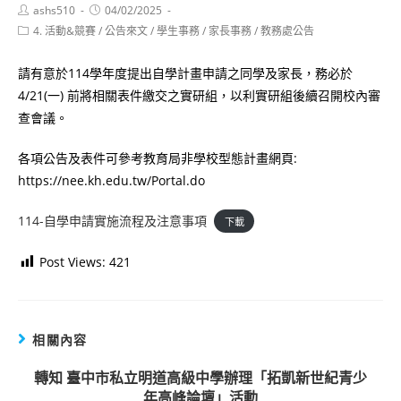
Post
Post
ashs510
04/02/2025
author:
published:
Post
4. 活動&競賽
/
公告來文
/
學生事務
/
家長事務
/
教務處公告
category:
請有意於114學年度提出自學計畫申請之同學及家長，務必於
4/21(一) 前將相關表件繳交之實研組，以利實研組後續召開校內審
查會議。
各項公告及表件可參考教育局非學校型態計畫網頁:
https://nee.kh.edu.tw/Portal.do
114-自學申請實施流程及注意事項
下載
Post Views:
421
相關內容
轉知 臺中市私立明道高級中學辦理「拓凱新世紀青少
年高峰論壇」活動