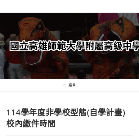
跳
轉
至
主
要
內
容
選單
114學年度非學校型態(自學計畫)
校內繳件時間