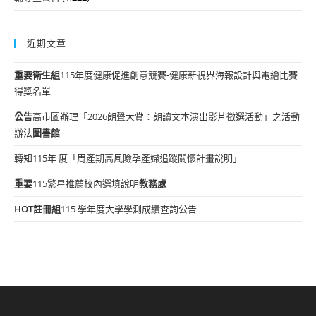
近期文章
重要
衛生組
115年度健康促進創意競賽-健康新視界海報設計與電繪比賽
得獎名單
公告
高市圖辦理「2026朗聲大賞：朗讀文本演出影片徵選活動」之活動
辦法
圖書館
轉知115年 度「周產期高風險孕產婦追蹤關懷計畫說明」
重要
115繁星推薦校內選填說明
教務處
HOT
註冊組
115 學年度大學學測成績查詢公告