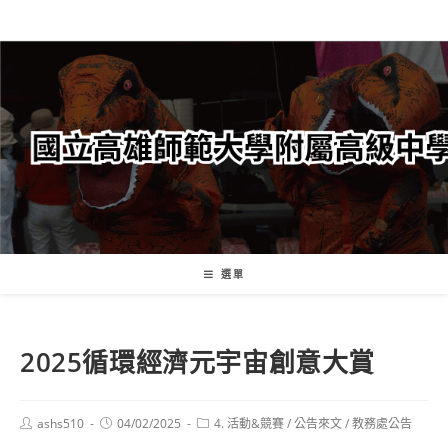
跳
轉
至
主
要
內
容
選單
2025循環經濟元宇宙創意大賞
Post
Post
Post
ashs510
04/02/2025
4. 活動&競賽
/
公告來文
/
教務處公告
author:
published:
category: