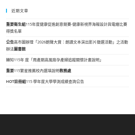
近期文章
重要
衛生組
115年度健康促進創意競賽-健康新視界海報設計與電繪比賽
得獎名單
公告
高市圖辦理「2026朗聲大賞：朗讀文本演出影片徵選活動」之活動
辦法
圖書館
轉知115年 度「周產期高風險孕產婦追蹤關懷計畫說明」
重要
115繁星推薦校內選填說明
教務處
HOT
註冊組
115 學年度大學學測成績查詢公告