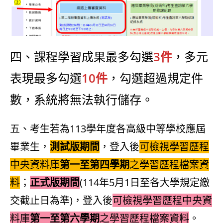
四、課程學習成果最多勾選
3件
，多元
表現最多勾選
10件
，勾選超過規定件
數，系統將無法執行儲存。
五、考生若為113學年度各高級中等學校應屆
畢業生，
測試版期間
，登入後
可檢視學習歷程
中央資料庫
第一至第四學期
之學習歷程檔案資
料
；
正式版期間
(114年5月1日至各大學規定繳
交截止日為準)，登入後
可檢視學習歷程中央資
料庫
第一至第六學期
之學習歷程檔案資料
。