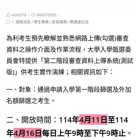
Post
Post
ashs510
04/07/2025
author:
published:
Post
1. 頭條消息
/
學生事務
/
家長事務
/
教務處公告
category:
為利考生預先瞭解並熟悉網路上傳(勾選)審查
資料之操作介面及作業流程，大學入學甄選委
員會特提供「第二階段審查資料上傳系統(測試
版)」供考生實作演練；相關資訊如下：
一、對象：通過申請入學第一階段篩選及外加
名額篩選之考生。
二、開放時間：
114年
4月11日
至114
年
4月16日
每日上午9時至下午9時止
。