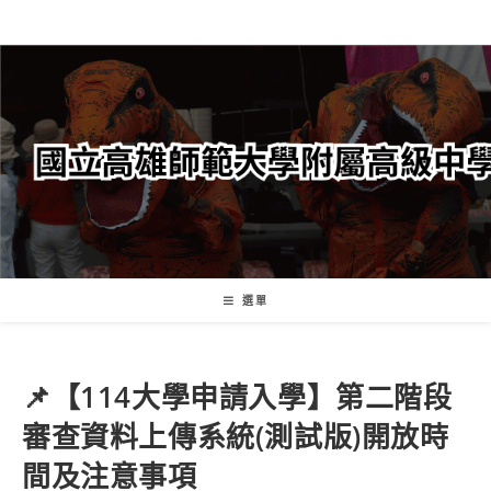
跳
轉
至
主
要
內
容
選單
📌【114大學申請入學】第二階段
審查資料上傳系統(測試版)開放時
間及注意事項