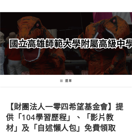
跳
轉
至
主
要
內
容
選單
【財團法人一零四希望基金會】提
供「104學習歷程」、「影片教
材」及「自述懶人包」免費領取