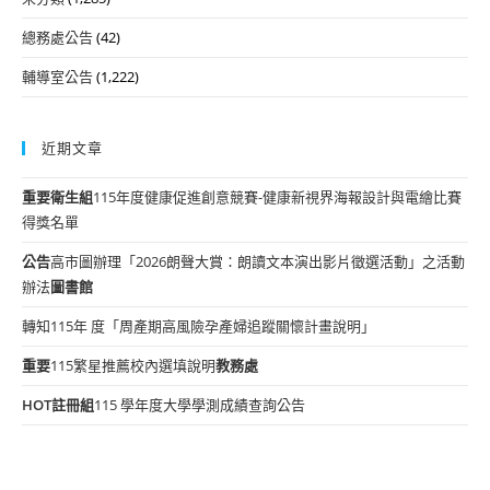
總務處公告
(42)
輔導室公告
(1,222)
近期文章
重要
衛生組
115年度健康促進創意競賽-健康新視界海報設計與電繪比賽
得獎名單
公告
高市圖辦理「2026朗聲大賞：朗讀文本演出影片徵選活動」之活動
辦法
圖書館
轉知115年 度「周產期高風險孕產婦追蹤關懷計畫說明」
重要
115繁星推薦校內選填說明
教務處
HOT
註冊組
115 學年度大學學測成績查詢公告