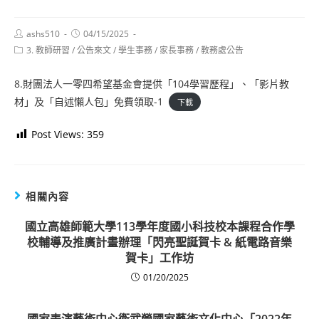
Post
Post
ashs510
04/15/2025
author:
published:
Post
3. 教師研習
/
公告來文
/
學生事務
/
家長事務
/
教務處公告
category:
8.財團法人一零四希望基金會提供「104學習歷程」、「影片教
材」及「自述懶人包」免費領取-1
下載
Post Views:
359
相關內容
國立高雄師範大學113學年度國小科技校本課程合作學
校輔導及推廣計畫辦理「閃亮聖誕賀卡 & 紙電路音樂
賀卡」工作坊
01/20/2025
國家表演藝術中心衛武營國家藝術文化中心「2022年