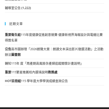
輔導室公告
(1,222)
近期文章
重要
衛生組
115年度健康促進創意競賽-健康新視界海報設計與電繪比賽
得獎名單
公告
高市圖辦理「2026朗聲大賞：朗讀文本演出影片徵選活動」之活動
辦法
圖書館
轉知115年 度「周產期高風險孕產婦追蹤關懷計畫說明」
重要
115繁星推薦校內選填說明
教務處
HOT
註冊組
115 學年度大學學測成績查詢公告