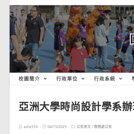
跳
轉
至
主
要
內
容
校園簡介
行政單位
行政系統
亞洲大學時尚設計學系辦理「
Post
Post
Post
ashs510
04/15/2025
公告來文
/
教務處公告
author:
published:
category: