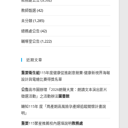
教師甄選
(42)
未分類
(1,285)
總務處公告
(42)
輔導室公告
(1,222)
近期文章
重要
衛生組
115年度健康促進創意競賽-健康新視界海報
設計與電繪比賽得獎名單
公告
高市圖辦理「2026朗聲大賞：朗讀文本演出影片
徵選活動」之活動辦法
圖書館
轉知115年 度「周產期高風險孕產婦追蹤關懷計畫說
明」
重要
115繁星推薦校內選填說明
教務處