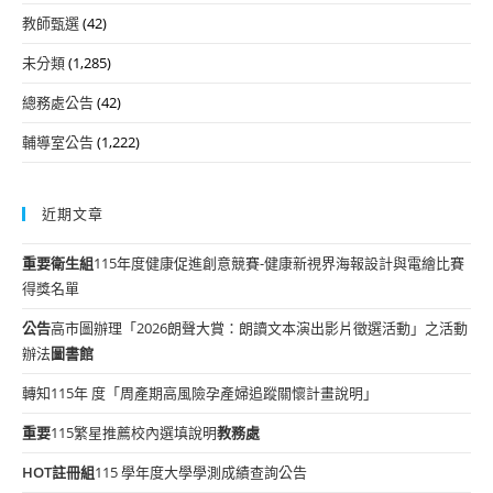
教師甄選
(42)
未分類
(1,285)
總務處公告
(42)
輔導室公告
(1,222)
近期文章
重要
衛生組
115年度健康促進創意競賽-健康新視界海報設計與電繪比賽
得獎名單
公告
高市圖辦理「2026朗聲大賞：朗讀文本演出影片徵選活動」之活動
辦法
圖書館
轉知115年 度「周產期高風險孕產婦追蹤關懷計畫說明」
重要
115繁星推薦校內選填說明
教務處
HOT
註冊組
115 學年度大學學測成績查詢公告