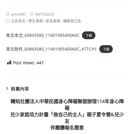
Post
Post
ashs560
04/15/2025
author:
published:
Post
公告來文
/
學生事務
/
家長事務
/
輔導室公告
category:
來文本文_60843580_11401905400A0C
下載
來文附件_60843580_11401905400A0C_ATTCH1
下載
Post Views:
447
相關內容
轉知社團法人中華民國身心障礙聯盟辦理114年身心障
礙
兒少家庭培力計畫「做自己的主人」親子夏令營&兒少
友
伴團體報名簡章