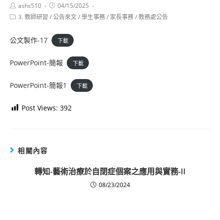
Post
Post
ashs510
04/15/2025
author:
published:
Post
3. 教師研習
/
公告來文
/
學生事務
/
家長事務
/
教務處公告
category:
公文製作-17
下載
PowerPoint-簡報
下載
PowerPoint-簡報1
下載
Post Views:
392
相關內容
轉知-藝術治療於自閉症個案之應用與實務-II
08/23/2024