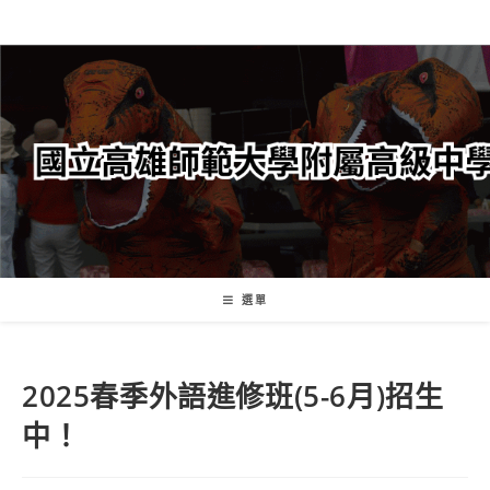
跳
轉
至
主
要
內
容
選單
2025春季外語進修班(5-6月)招生
中！