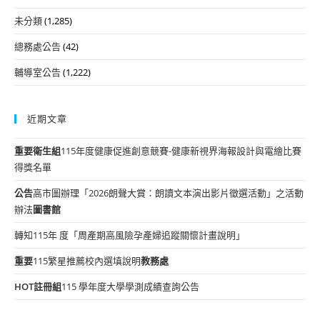
未分類
(1,285)
總務處公告
(42)
輔導室公告
(1,222)
近期文章
重要
衛生組
115年度健康促進創意競賽-健康新視界海報設計與電繪比賽
得獎名單
公告
高市圖辦理「2026朗聲大賞：朗讀文本演出影片徵選活動」之活動
辦法
圖書館
轉知115年 度「周產期高風險孕產婦追蹤關懷計畫說明」
重要
115繁星推薦校內選填說明
教務處
HOT
註冊組
115 學年度大學學測成績查詢公告