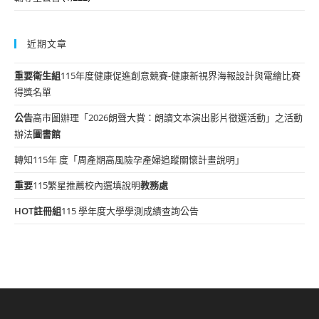
近期文章
重要
衛生組
115年度健康促進創意競賽-健康新視界海報設計與電繪比賽
得獎名單
公告
高市圖辦理「2026朗聲大賞：朗讀文本演出影片徵選活動」之活動
辦法
圖書館
轉知115年 度「周產期高風險孕產婦追蹤關懷計畫說明」
重要
115繁星推薦校內選填說明
教務處
HOT
註冊組
115 學年度大學學測成績查詢公告