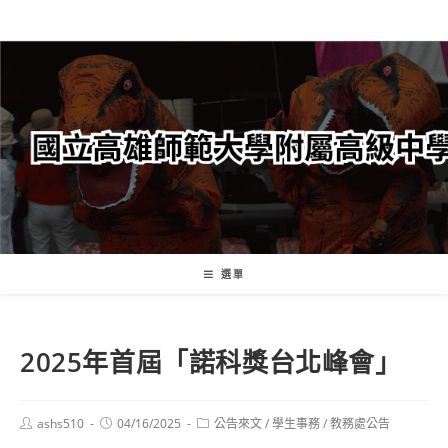
跳
轉
至
主
要
內
容
選單
2025年首屆「諾科獎台北峰會」
Post
Post
Post
ashs510
04/16/2025
公告來文
/
學生事務
/
教務處公告
author:
published:
category: